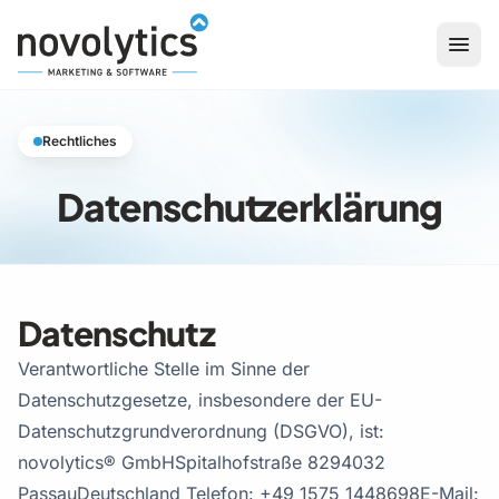
Zum Inhalt springen
Rechtliches
Datenschutzerklärung
Datenschutz
Verantwortliche Stelle im Sinne der
Datenschutzgesetze, insbesondere der EU-
Datenschutzgrundverordnung (DSGVO), ist:
novolytics® GmbH
Spitalhofstraße 82
94032
Passau
Deutschland
Telefon: +49 1575 1448698
E-Mail: